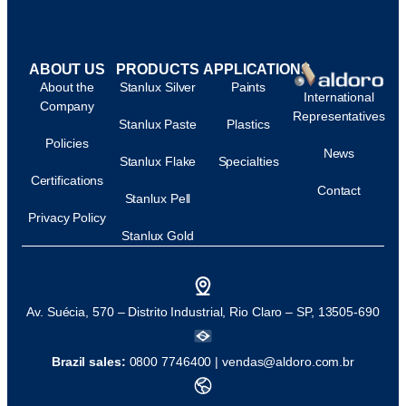
ABOUT US
PRODUCTS
APPLICATIONS
About the
Stanlux Silver
Paints
International
Company
Representatives
Stanlux Paste
Plastics
Policies
News
Stanlux Flake
Specialties
Certifications
Contact
Stanlux Pell
Privacy Policy
Stanlux Gold
Av. Suécia, 570 – Distrito Industrial, Rio Claro – SP, 13505-690
Brazil sales:
0800 7746400 |
vendas@aldoro.com.br