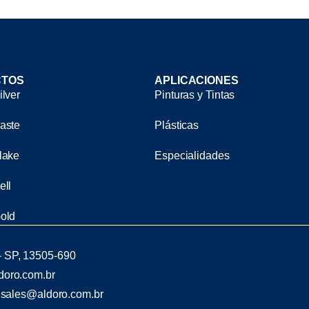
CTOS
APLICACIONES
ilver
Pinturas y Tintas
aste
Plásticas
lake
Especialidades
ell
old
 – SP, 13505-690
oro.com.br
|
sales@aldoro.com.br