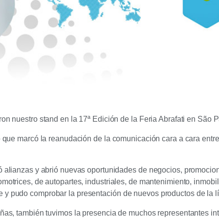
on nuestro stand en la 17ª Edición de la Feria Abrafati en São Pa
to que marcó la reanudación de la comunicación cara a cara entre
idó alianzas y abrió nuevas oportunidades de negocios, promoci
omotrices, de autopartes, industriales, de mantenimiento, inmobi
 y pudo comprobar la presentación de nuevos productos de la lí
leñas, también tuvimos la presencia de muchos representantes in