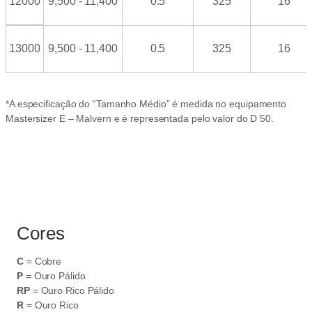
12000
9,500 - 11,400
0.5
325
16
13000
9,500 - 11,400
0.5
325
16
*A especificação do “Tamanho Médio” é medida no equipamento
Mastersizer E – Malvern e é representada pelo valor do D 50.
Cores
C
= Cobre
P
= Ouro Pálido
RP
= Ouro Rico Pálido
R
= Ouro Rico