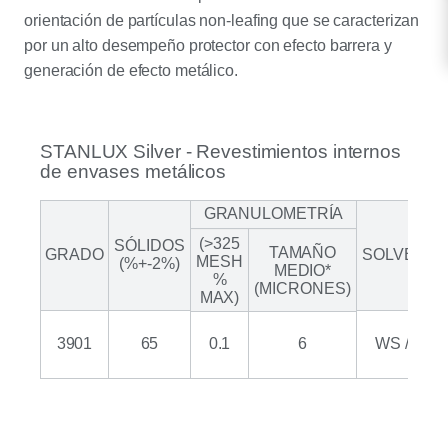
orientación de partículas non-leafing que se caracterizan
por un alto desempeño protector con efecto barrera y
generación de efecto metálico.
STANLUX Silver - Revestimientos internos
de envases metálicos
GRANULOMETRÍA
(>325
SÓLIDOS
TAMAÑO
GRADO
SOLVENTE
MESH
(%+-2%)
MEDIO*
%
(MICRONES)
MAX)
3901
65
0.1
6
WS / HA